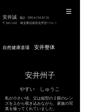
安井誠
090-6154-8176
電話
〒350-1242 埼玉県日高市北平沢1112−1
安井整体
自然健康道場
​
​安井州子
​やすい しゅうこ
私が小さい頃、父は縦型の２眼のレン
ズを上から覗き込みながら、家族の写
真を撮ってくれていました。